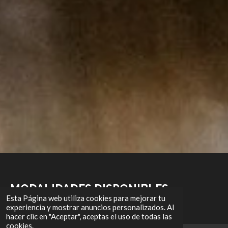
MODALIDADES DISPONIBLES
Esta Página web utiliza cookies para mejorar tu
experiencia y mostrar anuncios personalizados. Al
Siempre bajo evaluación previa:
hacer clic en "Aceptar", aceptas el uso de todas las
cookies.