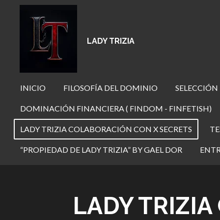
Ir
al
contenido
LADY TRIZIA
principal
INICIO
FILOSOFÍA DEL DOMINIO
SELECCIÓN
DOMINACIÓN FINANCIERA ( FINDOM - FINFETISH)
LADY TRIZIA COLABORACIÓN CON X SECRETS
TE
“PROPIEDAD DE LADY TRIZIA” BY GAEL DOR
ENTR
LADY TRIZI