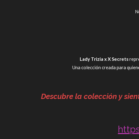
N
Lady Trizia x X Secrets
repre
Una colección creada para quiene
Descubre la colección y sien
http